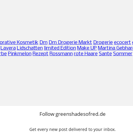
orative Kosmetik
Dm
Dm Drogerie Markt
Drogerie
ecocert
Lavera
Lidschatten
limited Edition
Make UP
Martina Gebhar
rbe
Pinkmelon
Rezept
Rossmann
rote Haare
Sante
Sommer