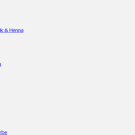
ik & Henna
8
rbe