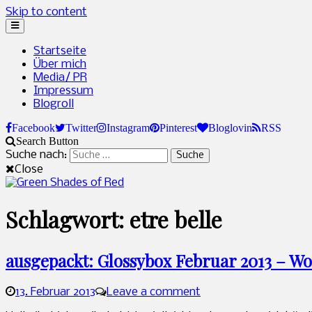
Skip to content
Startseite
Über mich
Media/ PR
Impressum
Blogroll
Facebook
Twitter
Instagram
Pinterest
Bloglovin
RSS
Search Button
Suche nach:
Close
Green Shades of Red
Naturkosmetik und grünes Leben
Schlagwort: etre belle
ausgepackt: Glossybox Februar 2013 – W
13. Februar 2013
Leave a comment
Sandra