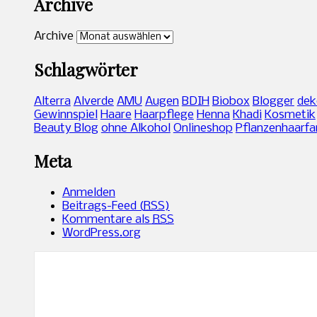
Archive
Archive
Schlagwörter
Alterra
Alverde
AMU
Augen
BDIH
Biobox
Blogger
dek
Gewinnspiel
Haare
Haarpflege
Henna
Khadi
Kosmetik
Beauty Blog
ohne Alkohol
Onlineshop
Pflanzenhaarfa
Meta
Anmelden
Beitrags-Feed (
RSS
)
Kommentare als
RSS
WordPress.org