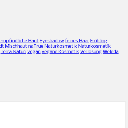
empfindliche Haut
Eyeshadow
feines Haar
Frühling
dt
Mischhaut
naTrue
Naturkosmetik
Naturkosmetik
Terra Naturi
vegan
vegane Kosmetik
Verlosung
Weleda