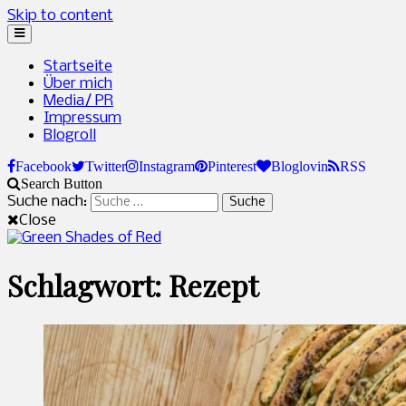
Skip to content
Startseite
Über mich
Media/ PR
Impressum
Blogroll
Facebook
Twitter
Instagram
Pinterest
Bloglovin
RSS
Search Button
Suche nach:
Close
Green Shades of Red
Naturkosmetik und grünes Leben
Schlagwort: Rezept