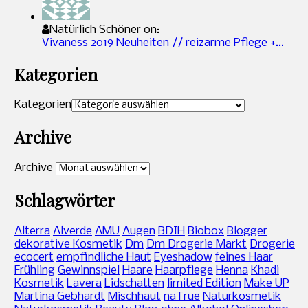
Natürlich Schöner on:
Vivaness 2019 Neuheiten // reizarme Pflege +…
Kategorien
Kategorien
Archive
Archive
Schlagwörter
Alterra
Alverde
AMU
Augen
BDIH
Biobox
Blogger
dekorative Kosmetik
Dm
Dm Drogerie Markt
Drogerie
ecocert
empfindliche Haut
Eyeshadow
feines Haar
Frühling
Gewinnspiel
Haare
Haarpflege
Henna
Khadi
Kosmetik
Lavera
Lidschatten
limited Edition
Make UP
Martina Gebhardt
Mischhaut
naTrue
Naturkosmetik