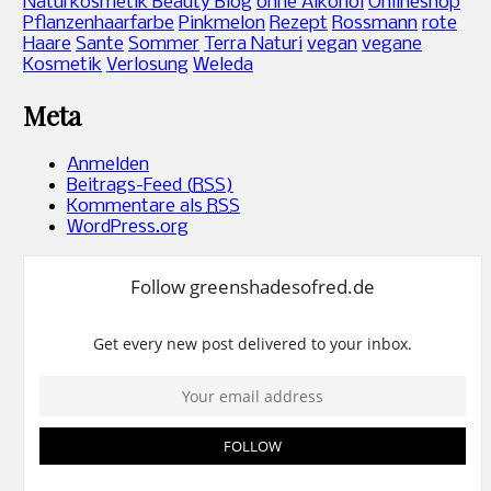
Naturkosmetik Beauty Blog
ohne Alkohol
Onlineshop
Pflanzenhaarfarbe
Pinkmelon
Rezept
Rossmann
rote
Haare
Sante
Sommer
Terra Naturi
vegan
vegane
Kosmetik
Verlosung
Weleda
Meta
Anmelden
Beitrags-Feed (
RSS
)
Kommentare als
RSS
WordPress.org