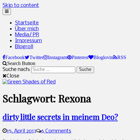
Skip to content
Startseite
Über mich
Media/ PR
Impressum
Blogroll
Facebook
Twitter
Instagram
Pinterest
Bloglovin
RSS
Search Button
Suche nach:
Close
Green Shades of Red
Naturkosmetik und grünes Leben
Schlagwort: Rexona
dirty little secrets in meinem Deo?
15. April 2013
6 Comments
Sandra