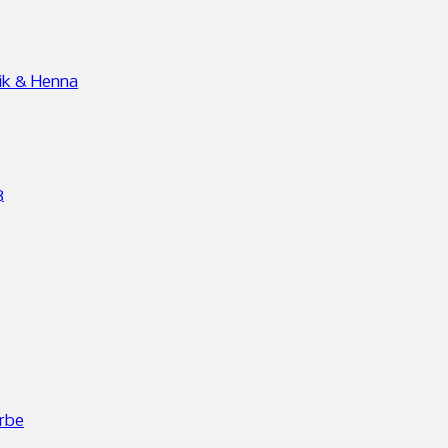
ik & Henna
8
rbe