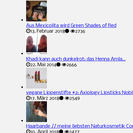
Aus Mexicolita wird Green Shades of Red
13. Februar 2018
2736
Khadi kann auch dunkelrot: das Henna Amla…
22. Mai 2014
2666
vegane Lippenstifte #2: Axiology Lipsticks Nob
17. März 2018
2549
Haarbande // meine liebsten Naturkosmetik Co
10. April 2018
2477