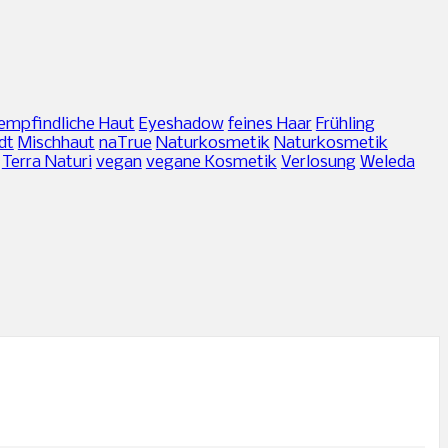
empfindliche Haut
Eyeshadow
feines Haar
Frühling
dt
Mischhaut
naTrue
Naturkosmetik
Naturkosmetik
Terra Naturi
vegan
vegane Kosmetik
Verlosung
Weleda