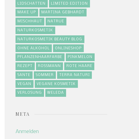
LIDSCHATTEN
LIMITED EDITION
MAKE UP
MARTINA GEBHARDT
MISCHHAUT
NATRUE
NATURKOSMETIK
NATURKOSMETIK BEAUTY BLOG
OHNE ALKOHOL
ONLINESHOP
PFLANZENHAARFARBE
PINKMELON
REZEPT
ROSSMANN
ROTE HAARE
SANTE
SOMMER
TERRA NATURI
VEGAN
VEGANE KOSMETIK
VERLOSUNG
WELEDA
META
Anmelden