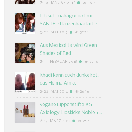
10. JANUAR 2018
3614
Ich seh mahagonirot mit
SANTE Pflanzenhaarfarbe
22. MAI 2013
3274
Aus Mexicolita wird Green
Shades of Red
13. FEBRUAR 2018
2736
Khadi kann auch dunkelrot:
das Henna Amla…
22. MAI 2014
2666
vegane Lippenstifte #2:
Axiology Lipsticks Noble +…
17. MÄRZ 2018
2549