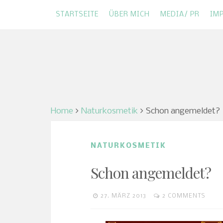
STARTSEITE
ÜBER MICH
MEDIA/ PR
IM
Skip
NATURKOSMETIK UND GRÜNES LEBEN
Green Shades of
to
content
Home
Naturkosmetik
Schon angemeldet?
NATURKOSMETIK
Schon angemeldet?
27. MÄRZ 2013
2 COMMENTS
SANDRA