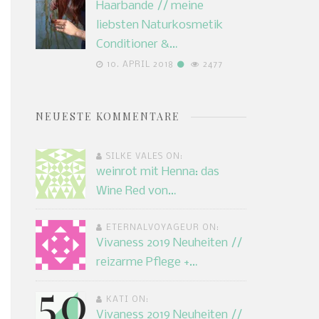
Haarbande // meine
liebsten Naturkosmetik
Conditioner &…
10. APRIL 2018
2477
NEUESTE KOMMENTARE
SILKE VALES ON:
weinrot mit Henna: das
Wine Red von…
ETERNALVOYAGEUR ON:
Vivaness 2019 Neuheiten //
reizarme Pflege +…
KATI ON:
Vivaness 2019 Neuheiten //