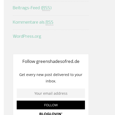
Beitrags-Feed (
RSS
)
Kommentare als
RSS
WordPress.org