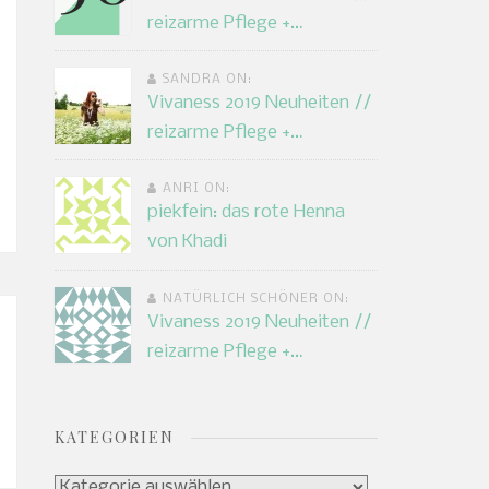
reizarme Pflege +…
SANDRA ON:
Vivaness 2019 Neuheiten //
reizarme Pflege +…
ANRI ON:
piekfein: das rote Henna
von Khadi
NATÜRLICH SCHÖNER ON:
Vivaness 2019 Neuheiten //
reizarme Pflege +…
KATEGORIEN
Kategorien