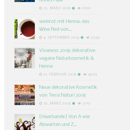
feines Haar
10. MÄRZ 2018
5901
weinrot mit Henna: das
Wine Red von…
4. SEPTEMBER 2014
5336
Vivaness 2018: dekorative
vegane Naturkosmetik &
Henna
21. FEBRUAR 2018
4505
Neue dekorative Kosmetik
von Terra Naturi 2018
25. MÄRZ 2018
3715
[Haarbande] Von A wie
Abwarten und Z…