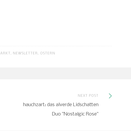
ARKT
,
NEWSLETTER
,
OSTERN
Next
NEXT POST
hauchzart: das alverde Lidschatten
Post:
Duo "Nostalgic Rose"