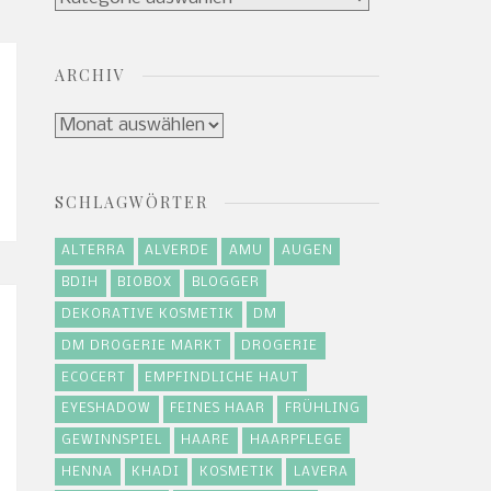
ARCHIV
Archiv
SCHLAGWÖRTER
ALTERRA
ALVERDE
AMU
AUGEN
BDIH
BIOBOX
BLOGGER
DEKORATIVE KOSMETIK
DM
DM DROGERIE MARKT
DROGERIE
ECOCERT
EMPFINDLICHE HAUT
EYESHADOW
FEINES HAAR
FRÜHLING
GEWINNSPIEL
HAARE
HAARPFLEGE
HENNA
KHADI
KOSMETIK
LAVERA