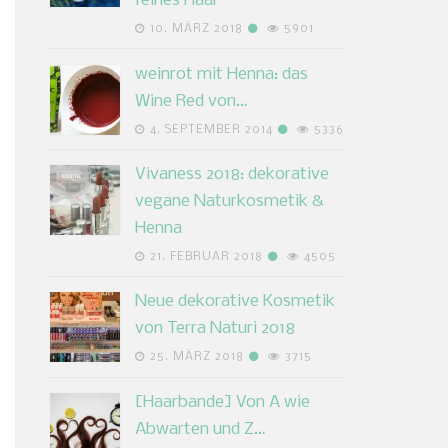
feines Haar
10. MÄRZ 2018
5901
weinrot mit Henna: das
Wine Red von…
4. SEPTEMBER 2014
5336
Vivaness 2018: dekorative
vegane Naturkosmetik &
Henna
21. FEBRUAR 2018
4505
Neue dekorative Kosmetik
von Terra Naturi 2018
25. MÄRZ 2018
3715
[Haarbande] Von A wie
Abwarten und Z…