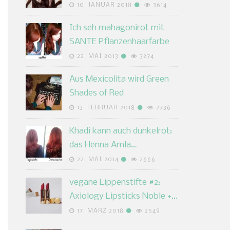
10. JANUAR 2018
3614
Ich seh mahagonirot mit
SANTE Pflanzenhaarfarbe
22. MAI 2013
3274
Aus Mexicolita wird Green
Shades of Red
13. FEBRUAR 2018
2736
Khadi kann auch dunkelrot:
das Henna Amla…
22. MAI 2014
2666
vegane Lippenstifte #2:
Axiology Lipsticks Noble +…
17. MÄRZ 2018
2549