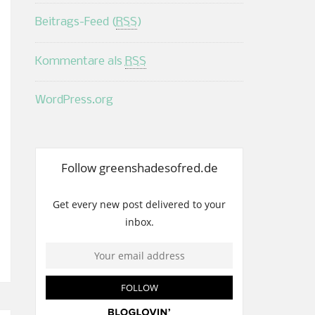
Beitrags-Feed (
RSS
)
Kommentare als
RSS
WordPress.org