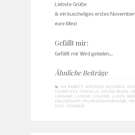
Liebste Grüße
& ein kuscheliges erstes Novemb
eure Mexi
Gefällt mir:
Gefällt mir
Wird geladen...
Ähnliche Beiträge
10€ RABATT
,
APEIRON
,
AQUABIO
,
AU
COSMETICS
,
FARFALLA
,
GRÜNE MODE
,
H
LAKSHMI
,
LAVERA
,
LOGONA
,
LUVOS
,
MA
ONLINESHOP
,
PFLANZENHAARFARBE
,
PR
SYLK
,
VIVANDA