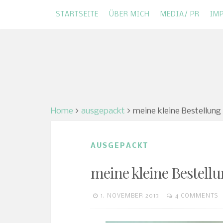
STARTSEITE
ÜBER MICH
MEDIA/ PR
IM
Skip
NATURKOSMETIK UND GRÜNES LEBEN
Green Shades of
to
content
Home
ausgepackt
meine kleine Bestellung
AUSGEPACKT
meine kleine Bestellu
1. NOVEMBER 2013
4 COMMENTS
SANDRA