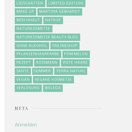
LIDSCHATTEN
LIMITED EDITION
MAKE UP
MARTINA GEBHARDT
MISCHHAUT
NATRUE
NATURKOSMETIK
NATURKOSMETIK BEAUTY BLOG
OHNE ALKOHOL
ONLINESHOP
PFLANZENHAARFARBE
PINKMELON
REZEPT
ROSSMANN
ROTE HAARE
SANTE
SOMMER
TERRA NATURI
VEGAN
VEGANE KOSMETIK
VERLOSUNG
WELEDA
META
Anmelden