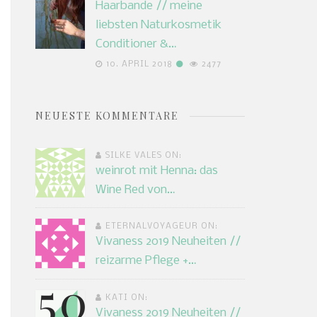
Haarbande // meine
liebsten Naturkosmetik
Conditioner &…
10. APRIL 2018
2477
NEUESTE KOMMENTARE
SILKE VALES ON:
weinrot mit Henna: das
Wine Red von…
ETERNALVOYAGEUR ON:
Vivaness 2019 Neuheiten //
reizarme Pflege +…
KATI ON:
Vivaness 2019 Neuheiten //