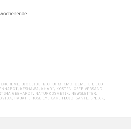
erwochenende
GENCREME
,
BIOGLIDE
,
BIOTURM
,
CMD
,
DEMETER
,
ECO
ENNAROT
,
KESHAWA
,
KHADI
,
KOSTENLOSER VERSAND
,
RTINA GEBHARDT
,
NATURKOSMETIK
,
NEWSLETTER
,
OVIDA
,
RABATT
,
ROSE EYE CARE FLUID
,
SANTE
,
SPEICK
,