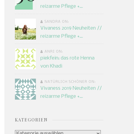
reizarme Pflege +…
SANDRA ON:
Vivaness 2019 Neuheiten //
reizarme Pflege +…
ANRI ON:
piekfein: das rote Henna
von Khadi
NATÜRLICH SCHÖNER ON:
Vivaness 2019 Neuheiten //
reizarme Pflege +…
KATEGORIEN
Kategorien