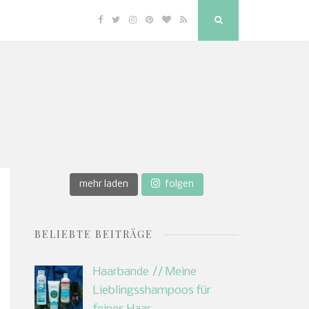
Facebook
Twitter
Instagram
Pinterest
Bloglovin
RSS
Search
Button
mehr laden
folgen
BELIEBTE BEITRÄGE
Haarbande // Meine
Lieblingsshampoos für