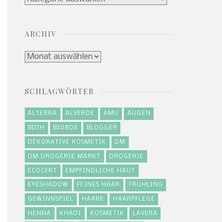
ARCHIV
Archiv
SCHLAGWÖRTER
ALTERRA
ALVERDE
AMU
AUGEN
BDIH
BIOBOX
BLOGGER
DEKORATIVE KOSMETIK
DM
DM DROGERIE MARKT
DROGERIE
ECOCERT
EMPFINDLICHE HAUT
EYESHADOW
FEINES HAAR
FRÜHLING
GEWINNSPIEL
HAARE
HAARPFLEGE
HENNA
KHADI
KOSMETIK
LAVERA