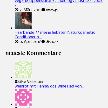
vegane Lippenstifte #2: Axiology Lipsticks Noble
+…
17. März 2018
2549
Haarbande // meine liebsten Naturkosmetik
Conditioner &…
10. April 2018
2477
neueste Kommentare
Silke Vales on:
weinrot mit Henna: das Wine Red von…