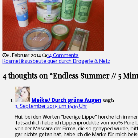
6. Februar 2014
14 Comments
Kosmetikausbeute quer durch Drogerie & Netz
4 thoughts on “
Endless Summer // 5 Mi
Meike/ Durch grüne Augen
sagt:
3. September 2018 um 16:16 Uhr
Hui, bei den Worten “beerige Lippe” horche ich immer
Tatsächlich habe ich Lippenprodukte von 100% Pure b
von der Mascara der Firma, die so gehyped wurde, bitt
gar nichts getan hat, habe ich die Marke für mich bei