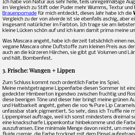
Ich habe von Natur aus sehr helle, teils unregelmäßige Au
im Vergleich zu Stift oder Puder mehr Wumms, Textur und F
Brauenpomade
für mich entdeckt, dieses Jahr habe ich die
Vergleich zu der von alverde ist sie ebenfalls aschig, aber
insgesamt natürlicher im Farbton. Ich trage sie am liebsten
kleine Lücken schön auf und ich kann damit prima meine u
Was Mascara angeht, habe ich derzeit tatsächlich einen neu
vegane Mascara ohne Duftstoffe zum kleinen Preis aus der D
auch an die kürzeren Härchen, sie gibt gut Volumen und Läng
und hält. Bombenfest.
3. Frische: Wangen + Lippen
Zum Schluss kommt noch ordentlich Farbe ins Spiel.
Meine meistgetragene Lippenfarbe diesen Sommer ist eind
gedeckter Himbeerton irgendwo zwischen fruchtig und Ros
diese beerigen Töne und dieser hier bringt meine grünen 
und Haltbarkeit angeht, gehen die 100 % Pure Lip Caramels 
unfassbar stark pigmentiert. So sehr, dass ich Truffle ni
Lippenpinsel auftrage, weil ich sonst mindestens dreimal s
eine knackscharfe Lippenkontur hinbekomme und die Farb
auszufransen. Eine minimale Menge davon reicht, um meine 
fluide cremig, die Farbe trocknet mit dem Pinsel aufgetra