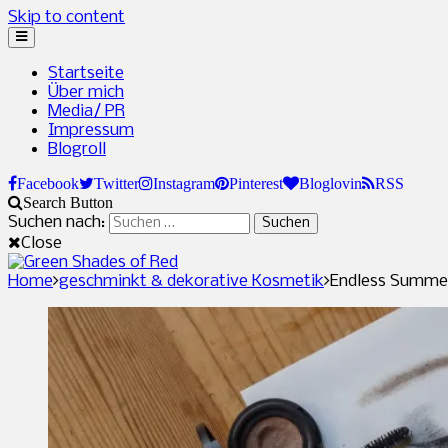
Skip to content
Startseite
Über mich
Media/ PR
Impressum
Blogroll
Facebook
Twitter
Instagram
Pinterest
Bloglovin
RSS
Search Button
Suchen nach:
Close
Home
geschminkt & dekorative Kosmetik
Endless Summe
Green Shades of Red
Naturkosmetik und grünes Leben