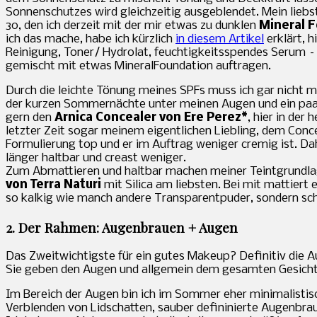
Sonnenschutzes wird gleichzeitig ausgeblendet. Mein liebs
30, den ich derzeit mit der mir etwas zu dunklen
Mineral F
ich das mache, habe ich kürzlich
in diesem Artikel
erklärt, h
Reinigung, Toner/ Hydrolat, feuchtigkeitsspendes Serum – 
gemischt mit etwas MineralFoundation auftragen.
Durch die leichte Tönung meines SPFs muss ich gar nicht me
der kurzen Sommernächte unter meinen Augen und ein paa
gern den
Arnica Concealer von Ere Perez*
, hier in der
letzter Zeit sogar meinem eigentlichen Liebling, dem Conc
Formulierung top und er im Auftrag weniger cremig ist. Da
länger haltbar und creast weniger.
Zum Abmattieren und haltbar machen meiner Teintgrundlage
von Terra Naturi
mit Silica am liebsten. Bei mit mattiert 
so kalkig wie manch andere Transparentpuder, sondern sch
2. Der Rahmen: Augenbrauen + Augen
Das Zweitwichtigste für ein gutes Makeup? Definitiv die 
Sie geben den Augen und allgemein dem gesamten Gesich
Im Bereich der Augen bin ich im Sommer eher minimalistisc
Verblenden von Lidschatten, sauber defininierte Augenbra