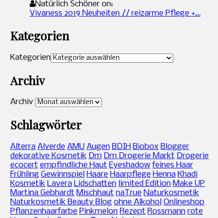
Natürlich Schöner on:
Vivaness 2019 Neuheiten // reizarme Pflege +…
Kategorien
Kategorien
Archiv
Archiv
Schlagwörter
Alterra
Alverde
AMU
Augen
BDIH
Biobox
Blogger
dekorative Kosmetik
Dm
Dm Drogerie Markt
Drogerie
ecocert
empfindliche Haut
Eyeshadow
feines Haar
Frühling
Gewinnspiel
Haare
Haarpflege
Henna
Khadi
Kosmetik
Lavera
Lidschatten
limited Edition
Make UP
Martina Gebhardt
Mischhaut
naTrue
Naturkosmetik
Naturkosmetik Beauty Blog
ohne Alkohol
Onlineshop
Pflanzenhaarfarbe
Pinkmelon
Rezept
Rossmann
rote