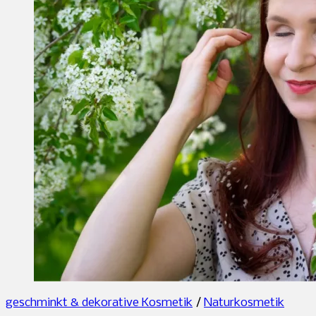
geschminkt & dekorative Kosmetik
/
Naturkosmetik