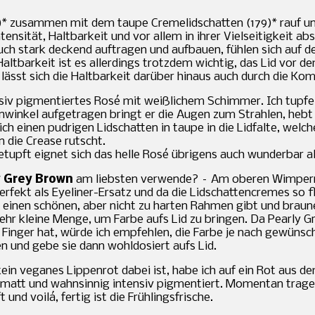
7)* zusammen mit dem taupe Cremelidschatten (179)* rauf und
sität, Haltbarkeit und vor allem in ihrer Vielseitigkeit ab
uch stark deckend auftragen und aufbauen, fühlen sich auf d
 Haltbarkeit ist es allerdings trotzdem wichtig, das Lid vor
ässt sich die Haltbarkeit darüber hinaus auch durch die Kom
nsiv pigmentiertes Rosé mit weißlichem Schimmer. Ich tupfe d
winkel aufgetragen bringt er die Augen zum Strahlen, hebt 
ch einen pudrigen Lidschatten in taupe in die Lidfalte, wel
n die Crease rutscht.
pft eignet sich das helle Rosé übrigens auch wunderbar als
y Grey Brown
am liebsten verwende? – Am oberen Wimpernk
rfekt als Eyeliner-Ersatz und da die Lidschattencremes so f
 einen schönen, aber nicht zu harten Rahmen gibt und braune
sehr kleine Menge, um Farbe aufs Lid zu bringen. Da Pearly G
Finger hat, würde ich empfehlen, die Farbe je nach gewünsc
 und gebe sie dann wohldosiert aufs Lid.
ein veganes Lippenrot dabei ist, habe ich auf ein Rot aus 
ist matt und wahnsinnig intensiv pigmentiert. Momentan trag
und voilá, fertig ist die Frühlingsfrische.