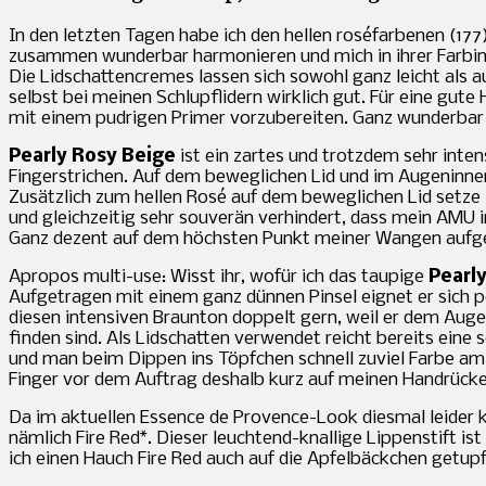
In den letzten Tagen habe ich den hellen roséfarbenen (17
zusammen wunderbar harmonieren und mich in ihrer Farbinten
Die Lidschattencremes lassen sich sowohl ganz leicht als a
selbst bei meinen Schlupflidern wirklich gut. Für eine gute
mit einem pudrigen Primer vorzubereiten. Ganz wunderbar l
Pearly Rosy Beige
ist ein zartes und trotzdem sehr inte
Fingerstrichen. Auf dem beweglichen Lid und im Augeninnen
Zusätzlich zum hellen Rosé auf dem beweglichen Lid setze i
und gleichzeitig sehr souverän verhindert, dass mein AMU i
Ganz dezent auf dem höchsten Punkt meiner Wangen aufgetu
Apropos multi-use: Wisst ihr, wofür ich das taupige
Pearl
Aufgetragen mit einem ganz dünnen Pinsel eignet er sich pe
diesen intensiven Braunton doppelt gern, weil er dem Auge
finden sind. Als Lidschatten verwendet reicht bereits eine 
und man beim Dippen ins Töpfchen schnell zuviel Farbe am 
Finger vor dem Auftrag deshalb kurz auf meinen Handrücken
Da im aktuellen Essence de Provence-Look diesmal leider k
nämlich Fire Red*. Dieser leuchtend-knallige Lippenstift 
ich einen Hauch Fire Red auch auf die Apfelbäckchen getupft 