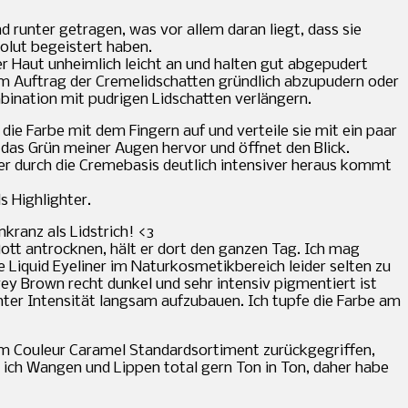
 runter getragen, was vor allem daran liegt, dass sie
solut begeistert haben.
er Haut unheimlich leicht an und halten gut abgepudert
 dem Auftrag der Cremelidschatten gründlich abzupudern oder
bination mit pudrigen Lidschatten verlängern.
ie Farbe mit dem Fingern auf und verteile sie mit ein paar
das Grün meiner Augen hervor und öffnet den Blick.
cher durch die Cremebasis deutlich intensiver heraus kommt
 Highlighter.
ranz als Lidstrich! <3
lott antrocknen, hält er dort den ganzen Tag. Ich mag
 Liquid Eyeliner im Naturkosmetikbereich leider selten zu
rey Brown recht dunkel und sehr intensiv pigmentiert ist
hter Intensität langsam aufzubauen. Ich tupfe die Farbe am
dem Couleur Caramel Standardsortiment zurückgegriffen,
e ich Wangen und Lippen total gern Ton in Ton, daher habe